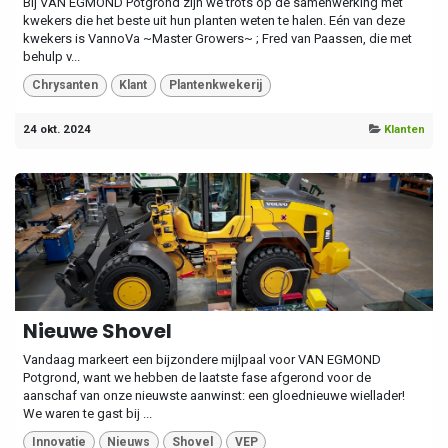
Bij VAN EGMOND Potgrond zijn we trots op de samenwerking met
kwekers die het beste uit hun planten weten te halen. Eén van deze
kwekers is VannoVa ~Master Growers~ ; Fred van Paassen, die met
behulp v...
Chrysanten
Klant
Plantenkwekerij
24 okt. 2024
Klanten
Nieuwe Shovel
Vandaag markeert een bijzondere mijlpaal voor VAN EGMOND
Potgrond, want we hebben de laatste fase afgerond voor de
aanschaf van onze nieuwste aanwinst: een gloednieuwe wiellader!
We waren te gast bij ...
Innovatie
Nieuws
Shovel
VEP