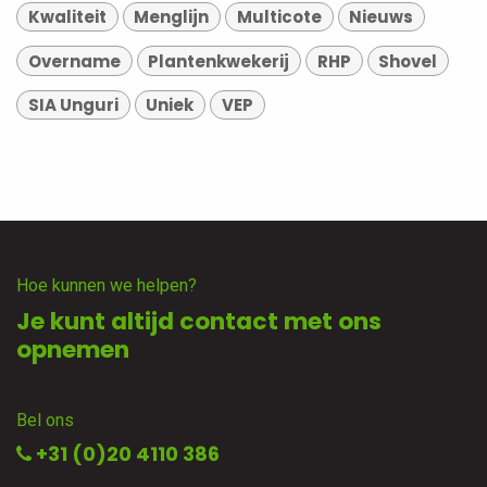
Kwaliteit
Menglijn
Multicote
Nieuws
Overname
Plantenkwekerij
RHP
Shovel
SIA Unguri
Uniek
VEP
Hoe kunnen we helpen?
Je kunt altijd contact met ons
opnemen
Bel ons
+31 (0)20 4110 386