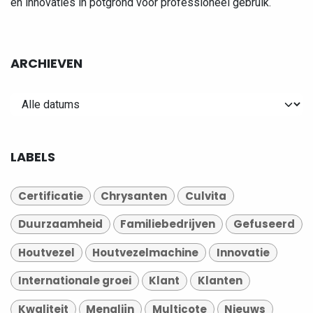
en innovaties in potgrond voor professioneel gebruik.
ARCHIEVEN
LABELS
Certificatie
Chrysanten
Culvita
Duurzaamheid
Familiebedrijven
Gefuseerd
Houtvezel
Houtvezelmachine
Innovatie
Internationale groei
Klant
Klanten
Kwaliteit
Menglijn
Multicote
Nieuws