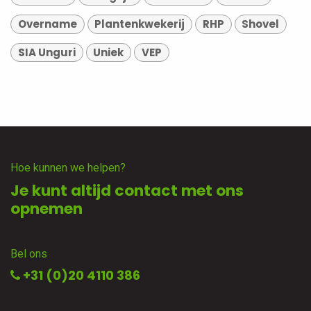
Overname
Plantenkwekerij
RHP
Shovel
SIA Unguri
Uniek
VEP
Hoe kunnen we helpen?
Je kunt altijd contact met ons
opnemen
Bel ons
+31 (0)20 4110 386