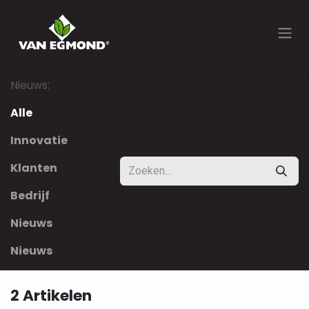
Overslaan naar inhoud
Nieuws:
Alle
Innovatie
Klanten
Bedrijf
Nieuws
Nieuws
2 Artikelen