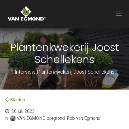
Overslaan naar inhoud
Plantenkwekerij Joost
Schellekens
Interview Plantenkwekerij Joost Schellekens
Klanten
26 juli 2023
in
VAN EGMOND potgrond, Rob van Egmond