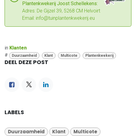
Plantenkwekerij Joost Schellekens:
Adres: De Gijzel 39, 5268 CM Helvoirt
Email:
info@tuinplantenkwekerij.eu
in
Klanten
#
Duurzaamheid
Klant
Multicote
Plantenkwekerij
DEEL DEZE POST
LABELS
Duurzaamheid
Klant
Multicote