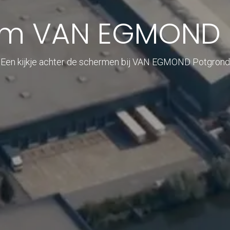
film VAN EGMOND
Een kijkje achter de schermen bij VAN EGMOND Potgrond