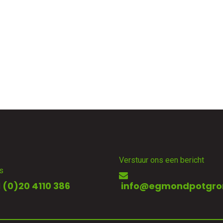
Verstuur ons een bericht
s
 (0)20 4110 386
info@egmondpotgro