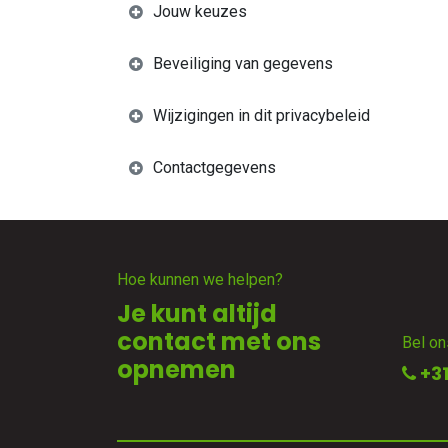
Jouw keuzes
Beveiliging van gegevens
Wijzigingen in dit privacybeleid
Contactgegevens
Hoe kunnen we helpen?
Je kunt altijd
contact met ons
Bel on
opnemen
+31