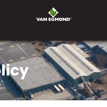
r ons
Nieuws
Werken bij
Contact
Bestel
licy