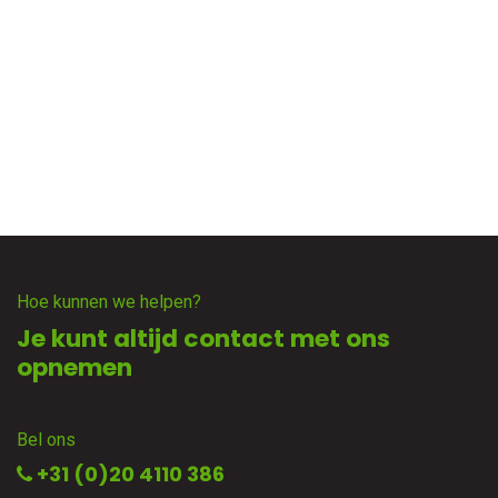
Hoe kunnen we helpen?
Je kunt altijd contact met ons
opnemen
Bel ons
+31 (0)20 4110 386