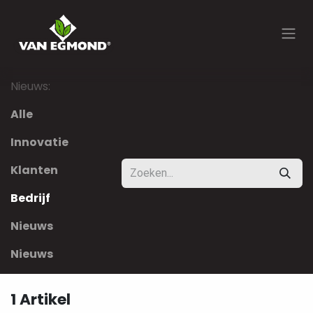
Overslaan naar inhoud
Nieuws:
Alle
Innovatie
Klanten
Bedrijf
Nieuws
Nieuws
1 Artikel