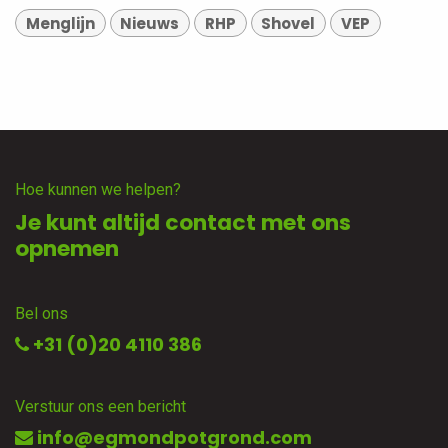
Menglijn
Nieuws
RHP
Shovel
VEP
Hoe kunnen we helpen?
Je kunt altijd contact met ons
opnemen
Bel ons
+31 (0)20 4110 386
Verstuur ons een bericht
info@egmondpotgrond.com