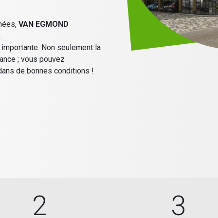
nnées,
VAN EGMOND
e.
 importante. Non seulement la
tance ; vous pouvez
dans de bonnes conditions !
2
3