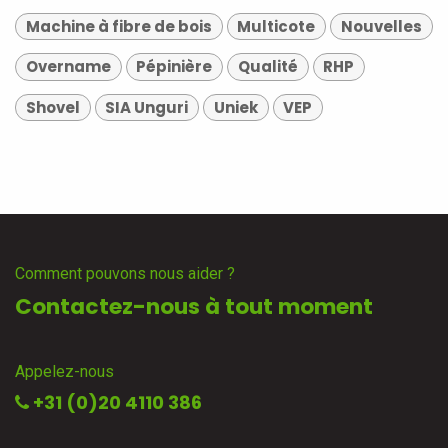
Machine à fibre de bois
Multicote
Nouvelles
Overname
Pépinière
Qualité
RHP
Shovel
SIA Unguri
Uniek
VEP
Comment pouvons nous aider ?
Contactez-nous à tout moment
Appelez-nous
+31 (0)20 4110 386