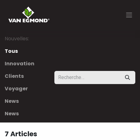
Se rendre au contenu
Nouvelles:
Tous
Innovation
Clients
Voyager
News
News
7 Articles