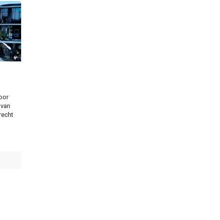
oor
 van
recht