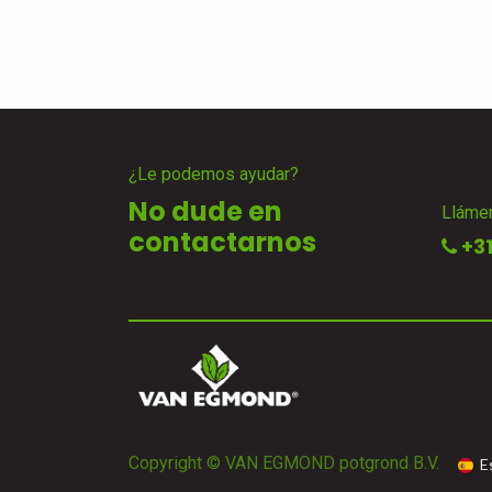
¿Le podemos ayudar?
No dude en
Lláme
contactarnos
+31
Copyright © VAN EGMOND potgrond B.V.
E