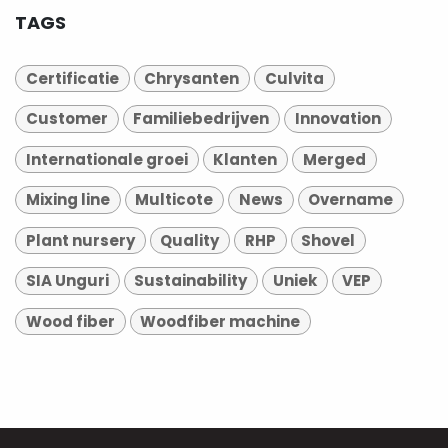
TAGS
Certificatie
Chrysanten
Culvita
Customer
Familiebedrijven
Innovation
Internationale groei
Klanten
Merged
Mixing line
Multicote
News
Overname
Plant nursery
Quality
RHP
Shovel
SIA Unguri
Sustainability
Uniek
VEP
Wood fiber
Woodfiber machine