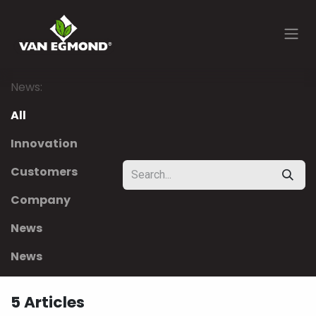
Skip to Content
News:
All
Innovation
Customers
Company
News
News
5 Articles