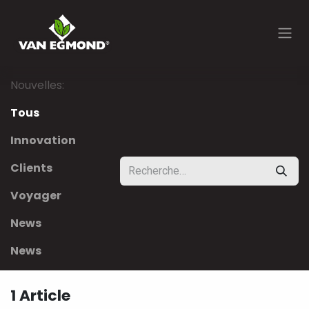
Se rendre au contenu
Nouvelles:
Tous
Innovation
Clients
Voyager
News
News
1 Article