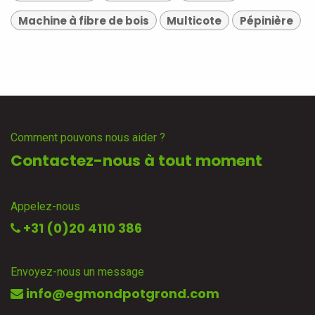
Machine à fibre de bois
Multicote
Pépinière
Comment pouvons nous aider ?
Contactez-nous à tout moment
Appelez-nous
+31 (0)20 4110 386
Envoyez-nous un message
info@egmondpotgrond.com