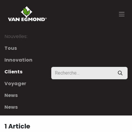
Se rendre au contenu
Nouvelles:
Tous
Innovation
Clients
Voyager
News
News
1 Article