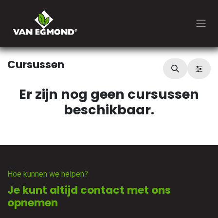
Overslaan naar inhoud
Cursussen
Er zijn nog geen cursussen
beschikbaar.
Hoe kunnen we helpen?
Je kunt altijd contact met ons
opnemen