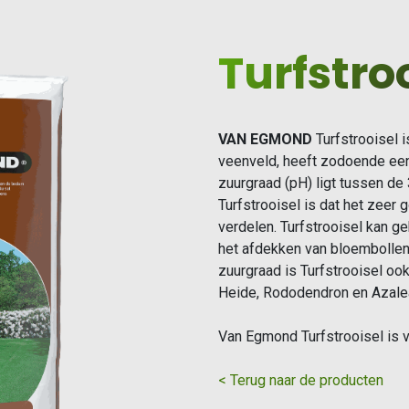
Turfstro
VAN EGMOND
Turfstrooisel 
veenveld, heeft zodoende een l
zuurgraad (pH) ligt tussen de 
Turfstrooisel is dat het zeer 
verdelen. Turfstrooisel kan ge
het afdekken van bloembollen
zuurgraad is Turfstrooisel oo
Heide, Rododendron en Azalea,
Van Egmond Turfstrooisel is ve
< Terug naar de producten