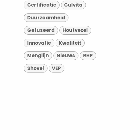
Certificatie
Culvita
Duurzaamheid
Gefuseerd
Houtvezel
Innovatie
Kwaliteit
Menglijn
Nieuws
RHP
Shovel
VEP