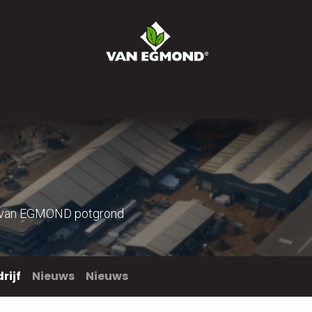
r ons
Nieuws
Werken bij
Contact
Bestel
bij van EGMOND potgrond
rijf
Nieuws
Nieuws