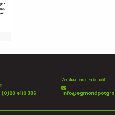
jkje
 mee
oer
Verstuur ons een bericht
s
 (0)20 4110 386
info@egmondpotgro