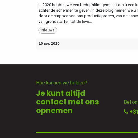
In 2020 hebben we een bedrijfsfilm gemaakt om u een ki
achter de schermen te geven. In deze blog nemen we u
door de stappen van ons productieproces, van de aanv
van grondstoffen tot de leve...
Nieuws
20 apr. 2020
Hoe kunnen we helpen?
Je kunt altijd
contact met ons
Bel on
opnemen
+31