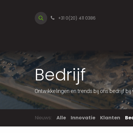
Overslaan naar inhoud
+31 0(20) 411 0386
Startpagina
Producten
Diensten
Ove
Bedrijf
Ontwikkelingen en trends bij ons bedrijf 
Nieuws:
Alle
Innovatie
Klanten
Bed